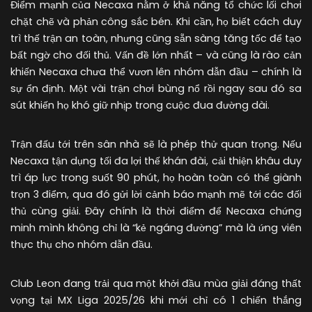
Điểm mạnh của Necaxa nằm ở khả năng tổ chức lối chơi
chặt chẽ và phản công sắc bén. Khi cần, họ biết cách duy
trì thế trận an toàn, nhưng cũng sẵn sàng tăng tốc để tạo
bất ngờ cho đối thủ. Vấn đề lớn nhất – và cũng là rào cản
khiến Necaxa chưa thể vươn lên nhóm dẫn đầu – chính là
sự ổn định. Một vài trận chơi bùng nổ rồi ngay sau đó sa
sút khiến họ khó giữ nhịp trong cuộc đua đường dài.
Trận đấu tới trên sân nhà sẽ là phép thử quan trọng. Nếu
Necaxa tận dụng tối đa lợi thế khán đài, cải thiện khâu duy
trì áp lực trong suốt 90 phút, họ hoàn toàn có thể giành
trọn 3 điểm, qua đó gửi lời cảnh báo mạnh mẽ tới các đối
thủ cùng giải. Đây chính là thời điểm để Necaxa chứng
minh mình không chỉ là “kẻ ngáng đường” mà là ứng viên
thực thụ cho nhóm dẫn đầu.
Club Leon đang trải qua một khởi đầu mùa giải đáng thất
vọng tại MX Liga 2025/26 khi mới chỉ có 1 chiến thắng