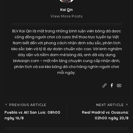
Kai Qin
View More Posts
BLV Kai Qin là một trong những bình luận viên bóng đá được
cộng đồng người chơi cá cược thể thao trực tuyến tại Việt
Nam biết đến với phong cách nhận định sâu sắc, phân tích
kèo sắc bén và tỷ lệ dự đoán chuẩn xác cao. Với kinh nghiệm
dày dặn và niềm đam mê bóng đá, anh đã xây dựng
blvkaiqin.com – một nền tảng chuyên cung cấp nhận định,
phân tích và soi kèo bóng đá cho hàng nghìn người chơi
mỗi ngày.
PREVIOUS ARTICLE
NEXT ARTICLE
Puebla vs Atl San Luis: 08h00
Real Madrid vs Osasuna:
ngày 16/8
02h00 ngày 20/8