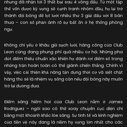
nhưng đã nhận tới 3 thất bại sau 4 vòng đấu. Từ một tập
thể vốn được kỳ vọng sẽ cạnh tranh nhóm đầu, họ lại trở
thành đội bóng để lọt lưới nhiều thứ 3 giải đấu với 8 bàn
thua – con số phản ánh rõ sự bất ổn ở hệ thống phòng
ngự.
Không chỉ yếu ở khâu giữ sạch lưới, hàng công của Club
Leon cũng đang phung phí quá nhiều cơ hội. Những pha
dứt điểm thiếu chuẩn xác khiến họ đánh rơi điểm số trong
những trận hoàn toàn có thể giành chiến thắng. Chính vì
vậy, việc cải thiện khả năng tận dụng thời cơ và siết chặt
hàng thủ sẽ là nhiệm vụ sống còn nếu đội bóng này muốn
trở lại đường đua.
Điểm sáng hiếm hoi của Club Leon nằm ở James
Rodriguez – ngôi sao có thể xoay chuyển cục diện chỉ
bằng một khoảnh khắc lóe sáng. Sự tinh tế và kinh nghiệm
của tiền vệ này đang là niềm hy vọng lớn nhất cho các