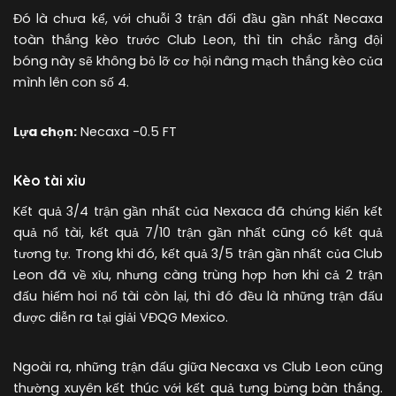
Đó là chưa kể, với chuỗi 3 trận đối đầu gần nhất Necaxa
toàn thắng kèo trước Club Leon, thì tin chắc rằng đội
bóng này sẽ không bỏ lỡ cơ hội nâng mạch thắng kèo của
mình lên con số 4.
Lựa chọn:
Necaxa -0.5 FT
Kèo tài xỉu
Kết quả 3/4 trận gần nhất của Nexaca đã chứng kiến kết
quả nổ tài, kết quả 7/10 trận gần nhất cũng có kết quả
tương tự. Trong khi đó, kết quả 3/5 trận gần nhất của Club
Leon đã về xỉu, nhưng càng trùng hợp hơn khi cả 2 trận
đấu hiếm hoi nổ tài còn lại, thì đó đều là những trận đấu
được diễn ra tại giải VĐQG Mexico.
Ngoài ra, những trận đấu giữa Necaxa vs Club Leon cũng
thường xuyên kết thúc với kết quả tưng bừng bàn thắng.