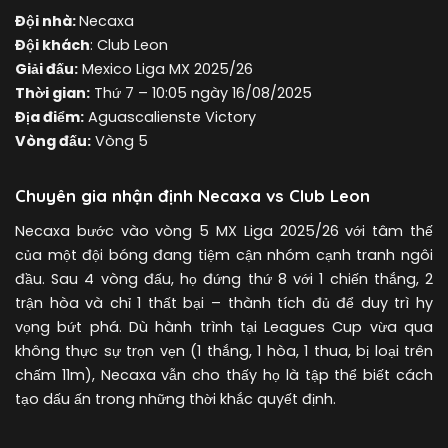
Đội nhà:
Necaxa
Đội khách
: Club Leon
Giải đấu:
Mexico Liga MX 2025/26
Thời gian:
Thứ 7 – 10:05 ngày 16/08/2025
Địa điểm:
Aguascalienste Victory
Vòng đấu:
Vòng 5
Chuyên gia nhận định Necaxa vs Club Leon
Necaxa bước vào vòng 5 MX Liga 2025/26 với tâm thế
của một đội bóng đang tiệm cận nhóm cạnh tranh ngôi
đầu. Sau 4 vòng đấu, họ đứng thứ 8 với 1 chiến thắng, 2
trận hòa và chỉ 1 thất bại – thành tích đủ để duy trì hy
vọng bứt phá. Dù hành trình tại Leagues Cup vừa qua
không thực sự trọn vẹn (1 thắng, 1 hòa, 1 thua, bị loại trên
chấm 11m), Necaxa vẫn cho thấy họ là tập thể biết cách
tạo dấu ấn trong những thời khắc quyết định.