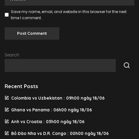
Save my name, email, and website in this browser for the next
time I comment.
Search
Recent Posts
Colombia vs Uzbekistan : 09h00 ngày 18/06
Ghana vs Panama : 06h00 ngày 18/06
Anh vs Croatia : 03h00 ngày 18/06
Bồ Đào Nha vs D.R. Congo : 00h00 ngày 18/06