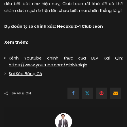
đấu bết bát như hiện nay, Club Leon rất khó để có thể
chấm dứt mạch 5 trận liền chưa biết mùi chiến thắng là gì.
Dự đoán tỷ số chính xác: Necaxa 2-1 Club Leon
Xem thêm:
Kênh Youtube chính thức của BLV Kai Qin:
https://www.youtube.com/@blvkaiqin
Soi Kèo Bóng Cỏ
SHARE ON