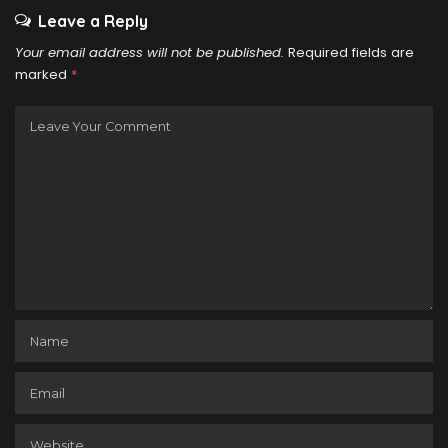
Leave a Reply
Your email address will not be published.
Required fields are
marked
*