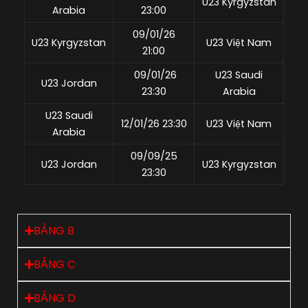
U23 Kyrgyzstan
Arabia
23:00
09/01/26
U23 Kyrgyzstan
U23 Việt Nam
21:00
09/01/26
U23 Saudi
U23 Jordan
23:30
Arabia
U23 Saudi
12/01/26 23:30
U23 Việt Nam
Arabia
09/09/25
U23 Jordan
U23 Kyrgyzstan
23:30
BẢNG B
BẢNG C
BẢNG D