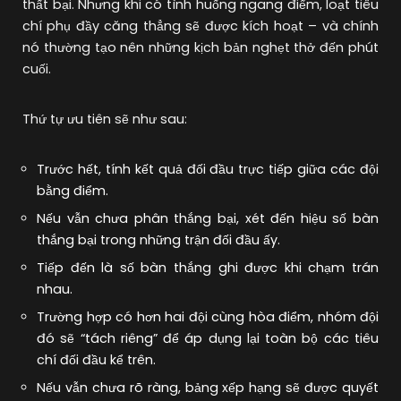
thất bại. Nhưng khi có tình huống ngang điểm, loạt tiêu
chí phụ đầy căng thẳng sẽ được kích hoạt – và chính
nó thường tạo nên những kịch bản nghẹt thở đến phút
cuối.
Thứ tự ưu tiên sẽ như sau:
Trước hết, tính kết quả đối đầu trực tiếp giữa các đội
bằng điểm.
Nếu vẫn chưa phân thắng bại, xét đến hiệu số bàn
thắng bại trong những trận đối đầu ấy.
Tiếp đến là số bàn thắng ghi được khi chạm trán
nhau.
Trường hợp có hơn hai đội cùng hòa điểm, nhóm đội
đó sẽ “tách riêng” để áp dụng lại toàn bộ các tiêu
chí đối đầu kể trên.
Nếu vẫn chưa rõ ràng, bảng xếp hạng sẽ được quyết