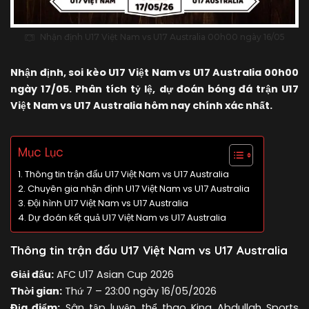
Nhận định U17 Việt Nam vs U17 Australia 00h00 ngày 16/05
Nhận định, soi kèo U17 Việt Nam vs U17 Australia 00h00
ngày 17/05. Phân tích tỷ lệ, dự đoán bóng đá trận U17
Việt Nam vs U17 Australia hôm nay chính xác nhất.
Mục Lục
Thông tin trận đấu U17 Việt Nam vs U17 Australia
Chuyên gia nhận định U17 Việt Nam vs U17 Australia
Đội hình U17 Việt Nam vs U17 Australia
Dự đoán kết quả U17 Việt Nam vs U17 Australia
Thông tin trận đấu U17 Việt Nam vs U17 Australia
Giải đấu:
AFC U17 Asian Cup 2026
Thời gian:
Thứ 7 – 23:00 ngày 16/05/2026
Địa điểm:
Sân tập luyện thể thao King Abdullah Sports