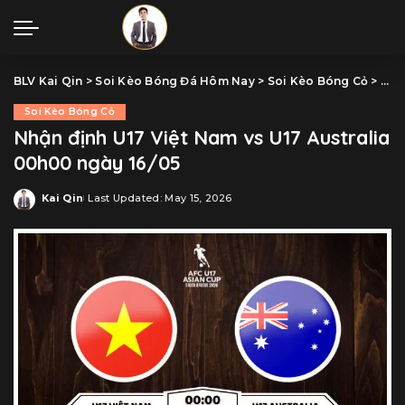
BLV Kai Qin
>
Soi Kèo Bóng Đá Hôm Nay
>
Soi Kèo Bóng Cỏ
>
Nhậ
Soi Kèo Bóng Cỏ
Nhận định U17 Việt Nam vs U17 Australia
00h00 ngày 16/05
Kai Qin
Last Updated: May 15, 2026
Posted
by