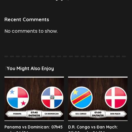
Recent Comments
No comments to show.
You Might Also Enjoy
Panama vs Dominican: 07h45
D.R. Congo vs Đan Mạch: