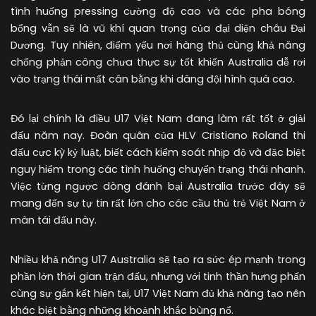
tình huống pressing cường độ cao và các pha bóng
bổng vẫn sẽ là vũ khí quan trọng của đại diện châu Đại
Dương. Tuy nhiên, điểm yếu nơi hàng thủ cùng khả năng
chống phản công chưa thực sự tốt khiến Australia dễ rơi
vào trạng thái mất cân bằng khi dâng đội hình quá cao.
Đó lại chính là điều U17 Việt Nam đang làm rất tốt ở giải
đấu năm nay. Đoàn quân của HLV Cristiano Roland thi
đấu cực kỳ kỷ luật, biết cách kiểm soát nhịp độ và đặc biệt
nguy hiểm trong các tình huống chuyển trạng thái nhanh.
Việc từng ngược dòng đánh bại Australia trước đây sẽ
mang đến sự tự tin rất lớn cho các cầu thủ trẻ Việt Nam ở
màn tái đấu này.
Nhiều khả năng U17 Australia sẽ tạo ra sức ép mạnh trong
phần lớn thời gian trận đấu, nhưng với tinh thần hưng phấn
cùng sự gắn kết hiện tại, U17 Việt Nam đủ khả năng tạo nên
khác biệt bằng những khoảnh khắc bùng nổ.