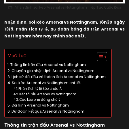
Nhận định soi kèo Arsenal vs Nottingham Tiếp Tục Cuộc Đua
Nhận định, soi kèo Arsenal vs Nottingham, 18h30 ngày
13/9. Phân tích tỷ lệ, dự đoán bóng đá trận Arsenal vs
Nottingham hôm nay chính xác nhất.
Mục Lục
Thông tin trận đấu Arsenal vs Nottingham
Chuyên gia nhận định Arsenal vs Nottingham
Lịch sử đối đầu và thành tích Arsenal vs Nottingham
Soi kèo Arsenal vs Nottingham chi tiết
Phân tích tỷ lệ kèo châu Á
Kèo tài xỉu Arsenal vs Nottingham
Các kèo phụ đáng chú ý
Đội hình Arsenal vs Nottingham
Dự đoán kết quả Arsenal vs Nottingham
Thông tin trận đấu Arsenal vs Nottingham