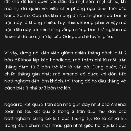
rất khó để làm quen với điều đó một sớm một chiều, khi
mà họ đã quen với việc chơi phòng ngự dưới thời của
Nuno Santo. Qua đó, khả năng để Nottingham có bàn ở
trận này là không nhiều.
Tuy nhiên, không phải vì vậy mà
trận đấu này trở nên trống vắng những bàn thắng, khi mà
Arsenal đã có sự trở lại của Odegaard ở tuyến giữa.
Vì vậy, đừng nói đến việc giành chiến thắng cách biệt 2
bàn để khoả lấp kèo handicap, mà thậm chí là một trận
thắng đậm từ 3 bàn trở lên là vẫn có. Đừng quên, 3/4
chiến thắng gần nhất mà Arsenal có được khi đón tiếp
Nottingham đến làm khách, thì trong đó họ đều thắng với
cách biệt ít nhấ từ 3 bàn trở lên.
Ngoài ra, kết quả 3 trận sân nhà gần đây nhất của Arsenal
toàn nổ tài. Kết quả 2 trong 3 trận đấu mới đây của
Nottingham cũng có kết quả tương tự. Đó là chưa kể,
trong 3 lần chạm mặt nhau gần nhất giữa hai đội, kết quả