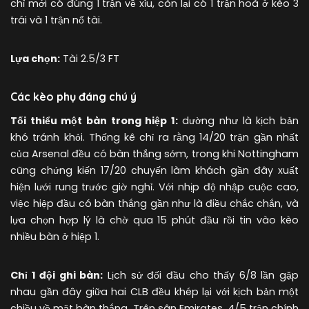
chỉ mới có đúng 1 trận về xỉu, còn lại có 1 trận hoà ở kèo 3
trái và 1 trận nổ tài.
Lựa chọn:
Tài 2.5/3 FT
Các kèo phụ đáng chú ý
Tối thiểu một bàn trong hiệp 1:
dường như là kịch bản
khó tránh khỏi. Thống kê chỉ ra rằng 14/20 trận gần nhất
của Arsenal đều có bàn thắng sớm, trong khi Nottingham
cũng chứng kiến 17/20 chuyến làm khách gần đây xuất
hiện lưới rung trước giờ nghỉ. Với nhịp độ nhập cuộc cao,
việc hiệp đầu có bàn thắng gần như là điều chắc chắn, và
lựa chọn hợp lý là chờ qua 15 phút đầu rồi tin vào kèo
nhiều bàn ở hiệp 1.
Chỉ 1 đội ghi bàn:
Lịch sử đối đầu cho thấy 6/8 lần gặp
nhau gần đây giữa hai CLB đều khép lại với kịch bản một
chiều về mặt bàn thắng. Trên sân Emirates, 4/5 trận chính