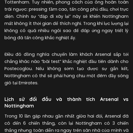
Tottenham. Tuy nhiên, phong cách của ông hoàn toàn
trái ngược: pressing tầm cao, tấn công phủ đầu, chơi trực
diện. Chính sự “đập đi xây lại” này sẽ khiến Nottingham
mất không ít thời gian để thích nghi. Trong khi lực lượng lại
không có quá nhiều ngôi sao để đáp ứng ngay triết lý
bóng đá tấn công khắc nghiệt ấy.
Điều đó đồng nghĩa chuyến làm khách Arsenal sắp tới
chẳng khác nào “bài test” khắc nghiệt đầu tiên dành cho
Postecoglou. Nếu không sớm tạo được sự gắn kết,
Nottingham có thể sẽ phải hứng chịu một đêm đầy sóng
gió tại Emirates.
Lịch sử đối đầu và thành tích Arsenal vs
Nottingham
Trong 10 lần gặp nhau gần nhất giữa hai đội, Arsenal đã
có đến 6 chiến thắng, còn lại Nottingham có 3 chiến
thắng nhưng toàn diễn ra ngay trên sân nhà của mình và