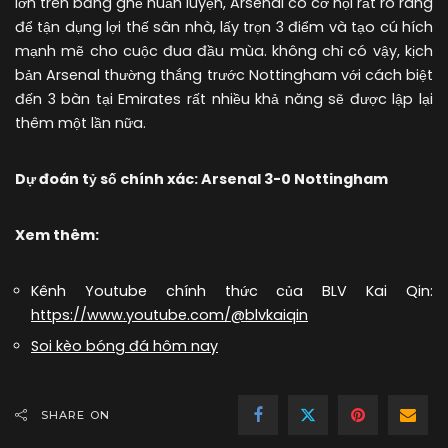
lớn trên băng ghế huấn luyện, Arsenal có cơ hội rất rõ ràng
để tận dụng lợi thế sân nhà, lấy trọn 3 điểm và tạo cú hích
mạnh mẽ cho cuộc đua đầu mùa. không chỉ có vậy, kịch
bản Arsenal thường thắng trước Nottingham với cách biệt
đến 3 bàn tại Emirates rất nhiều khả năng sẽ được lập lại
thêm một lần nữa.
Dự đoán tỷ số chính xác: Arsenal 3-0 Nottingham
Xem thêm:
Kênh Youtube chính thức của BLV Kai Qin:
https://www.youtube.com/@blvkaiqin
Soi kèo bóng đá hôm nay
SHARE ON