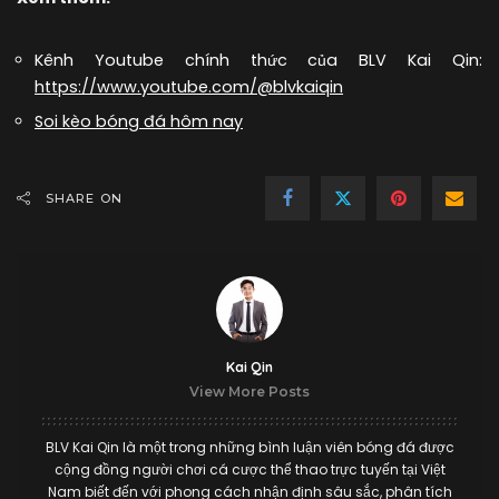
Kênh Youtube chính thức của BLV Kai Qin:
https://www.youtube.com/@blvkaiqin
Soi kèo bóng đá hôm nay
SHARE ON
Kai Qin
View More Posts
BLV Kai Qin là một trong những bình luận viên bóng đá được
cộng đồng người chơi cá cược thể thao trực tuyến tại Việt
Nam biết đến với phong cách nhận định sâu sắc, phân tích