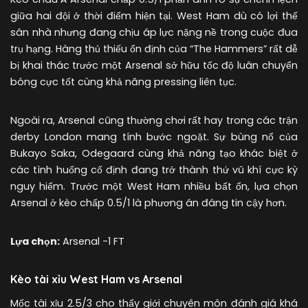
giữa hai đội ở thời điểm hiện tại. West Ham dù có lợi thế
sân nhà nhưng đang chịu áp lực nặng nề trong cuộc đua
trụ hạng. Hàng thủ thiếu ổn định của “The Hammers” rất dễ
bị khai thác trước một Arsenal sở hữu tốc độ luân chuyển
bóng cực tốt cùng khả năng pressing liên tục.
Ngoài ra, Arsenal cũng thường chơi rất hay trong các trận
derby London mang tính bước ngoặt. Sự bùng nổ của
Bukayo Saka, Odegaard cùng khả năng tạo khác biệt ở
các tình huống cố định đang trở thành thứ vũ khí cực kỳ
nguy hiểm. Trước một West Ham nhiều bất ổn, lựa chọn
Arsenal ở kèo chấp 0.5/1 là phương án đáng tin cậy hơn.
Lựa chọn:
Arsenal -1 FT
Kèo tài xỉu West Ham vs Arsenal
Mốc tài xỉu 2.5/3 cho thấy giới chuyên môn đánh giá khá