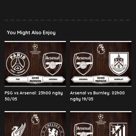
You Might Also Enjoy
PSG vs Arsenal: 23h00 ngày
Arsenal vs Burnley: 02h00
30/05
ngày 19/05