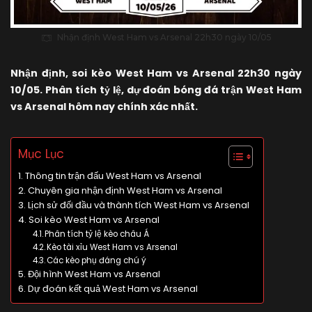
Nhận định West Ham vs Arsenal 22h30 ngày 10/05
Nhận định, soi kèo West Ham vs Arsenal 22h30 ngày
10/05. Phân tích tỷ lệ, dự đoán bóng đá trận West Ham
vs Arsenal hôm nay chính xác nhất.
Mục Lục
Thông tin trận đấu West Ham vs Arsenal
Chuyên gia nhận định West Ham vs Arsenal
Lịch sử đối đầu và thành tích West Ham vs Arsenal
Soi kèo West Ham vs Arsenal
Phân tích tỷ lệ kèo châu Á
Kèo tài xỉu West Ham vs Arsenal
Các kèo phụ đáng chú ý
Đội hình West Ham vs Arsenal
Dự đoán kết quả West Ham vs Arsenal