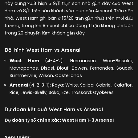
này cũng xuất hiện ở 9/11 trận sân nhà gần đây của West
Ham và 8/11 trận sân khách vừa qua của Arsenal. Trên sân
nhà, West Ham ghi bàn ở 15/20 trận gần nhất trên mọi đấu
trường, trong khi Arsenal chỉ có đúng 1 trận không ghi bàn
trong 20 chuyến làm khách gần đây.
Đội hình West Ham vs Arsenal
West Ham
(4-4-2): Hermansen; Wan-Bissaka,
Mavropanos, Disasi, Diouf; Bowen, Fernandes, Soucek,
Summerville; Wilson, Castellanos
Arsenal
(4-2-3-1): Raya; White, Saliba, Gabriel, Calafiori;
Rice, Lewis-Skelly; Saka, Eze, Trossard; Gyokeres
Dự đoán kết quả West Ham vs Arsenal
Dự đoán tỷ số chính xác: West Ham 1-3 Arsenal
Xem thêm: