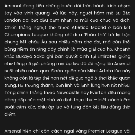
Arsenal đang tiến những bước dài trên hành trình chạm
tay vào vinh quang, và lúc này, người hâm mộ tại Bắc
London đã bắt đầu cảm nhận rõ mùi của chức vô địch.
Chiến thắng nghẹt thở trước Atletico Madrid ở bán kết
Champions League không chỉ đưa “Pháo thủ” trở lại trận
chung kết châu Âu sau nhiều năm chờ đợi, mà còn thổi
bùng niềm tin rằng đây chính là mùa giải của họ. Khoảnh
khắc Bukayo Saka ghi bàn quyết định tại Emirates giống
như tiếng nổ giải phóng mọi áp lực đã đè nặng lên Arsenal
suốt nhiều năm qua. Đoàn quân của Mikel Arteta lúc này
không còn là tập thể non nớt dễ gục ngã ở thời khắc quan
trọng. Họ trưởng thành, bản lĩnh và lạnh lùng hơn rất nhiều.
Từng chiến thắng trước Newcastle hay Everton đều mang
dáng dấp của một nhà vô địch thực thụ — biết cách kiểm
soát cảm xúc, chịu áp lực và tung đòn kết liễu đúng thời
điểm.
Arsenal hiện chỉ còn cách ngai vàng Premier League vài