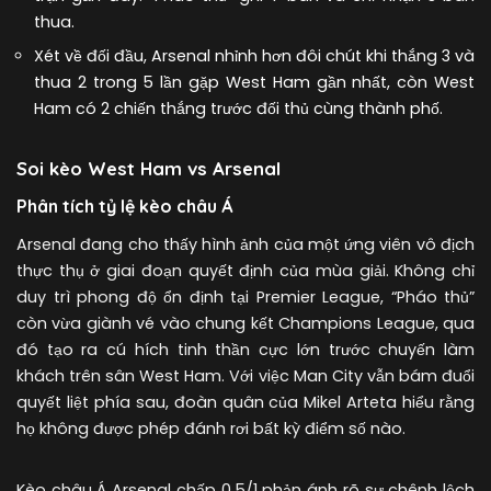
thua.
Xét về đối đầu, Arsenal nhỉnh hơn đôi chút khi thắng 3 và
thua 2 trong 5 lần gặp West Ham gần nhất, còn West
Ham có 2 chiến thắng trước đối thủ cùng thành phố.
Soi kèo West Ham vs Arsenal
Phân tích tỷ lệ kèo châu Á
Arsenal đang cho thấy hình ảnh của một ứng viên vô địch
thực thụ ở giai đoạn quyết định của mùa giải. Không chỉ
duy trì phong độ ổn định tại Premier League, “Pháo thủ”
còn vừa giành vé vào chung kết Champions League, qua
đó tạo ra cú hích tinh thần cực lớn trước chuyến làm
khách trên sân West Ham. Với việc Man City vẫn bám đuổi
quyết liệt phía sau, đoàn quân của Mikel Arteta hiểu rằng
họ không được phép đánh rơi bất kỳ điểm số nào.
Kèo châu Á Arsenal chấp 0.5/1 phản ánh rõ sự chênh lệch