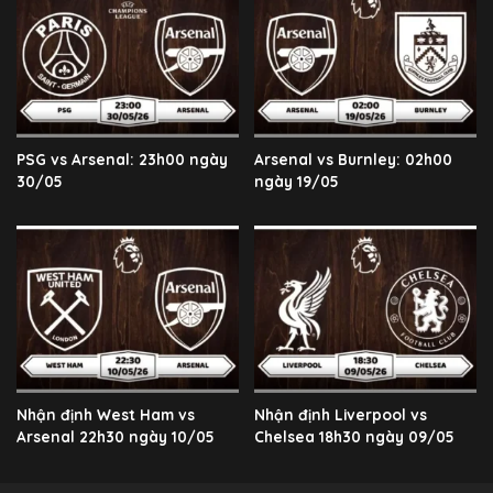
PSG vs Arsenal: 23h00 ngày
Arsenal vs Burnley: 02h00
30/05
ngày 19/05
Nhận định West Ham vs
Nhận định Liverpool vs
Arsenal 22h30 ngày 10/05
Chelsea 18h30 ngày 09/05