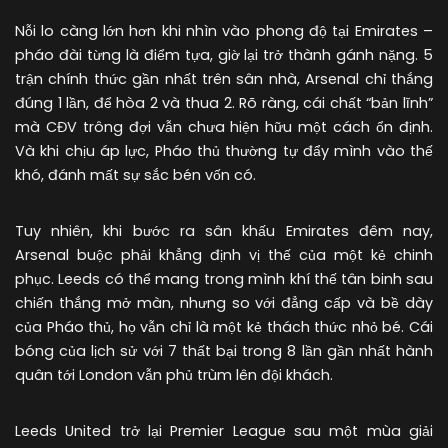
Nỗi lo càng lớn hơn khi nhìn vào phong độ tại Emirates –
pháo đài từng là điểm tựa, giờ lại trở thành gánh nặng. 5
trận chính thức gần nhất trên sân nhà, Arsenal chỉ thắng
đúng 1 lần, để hòa 2 và thua 2. Rõ ràng, cái chất “bản lĩnh”
mà CĐV trông đợi vẫn chưa hiện hữu một cách ổn định.
Và khi chịu áp lực, Pháo thủ thường tự đẩy mình vào thế
khó, đánh mất sự sắc bén vốn có.
Tuy nhiên, khi bước ra sân khấu Emirates đêm nay,
Arsenal buộc phải khẳng định vị thế của một kẻ chinh
phục. Leeds có thể mang trong mình khí thế tân binh sau
chiến thắng mở màn, nhưng so với đẳng cấp và bề dày
của Pháo thủ, họ vẫn chỉ là một kẻ thách thức nhỏ bé. Cái
bóng của lịch sử với 7 thất bại trong 8 lần gần nhất hành
quân tới London vẫn phủ trùm lên đội khách.
Leeds United trở lại Premier League sau một mùa giải