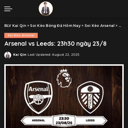
BLV Kai Qin
>
Soi Kèo Bóng Đá Hôm Nay
>
Soi Kèo Arsenal
>
Arse
Soi Kèo Arsenal
Arsenal vs Leeds: 23h30 ngày 23/8
Kai Qin
Last Updated: August 22, 2025
Posted
by