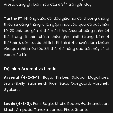
Arteta cũng ghi bàn hiệp đầu ở 3/4 trận gần đây.
Tài thẻ FT:
Những cuộc đối đầu giữa hai đội thường không
thiếu sự căng thẳng. 6 lần gặp nhau vừa qua đã xuất hiện
tới 23 thẻ, tức gần 4 thẻ mỗi trận. Arsenal cũng nhận 24
thẻ trong 6 trận chính thức gần nhất (trung bình 4
thẻ/trận), còn Leeds thì lĩnh 15 thẻ ở 4 chuyến làm khách
vừa qua. Với mức kèo 3,5 thẻ, khả năng cao trận này sẽ lại
vượt mốc tài.
Đội hình Arsenal vs Leeds
Arsenal (4-2-3-1):
Raya; Timber, Saloba, Magalhaes,
Lewis-Skelly; Zubimendi, Rice; Saka, Odegaard, Martinelli;
Gyokeres.
Leeds (4-3-3):
Perri; Bogle, Struijk, Rodon, Gudmundsson;
Stach, Ampadu, Tanaka; James, Piroe, Gnonto.