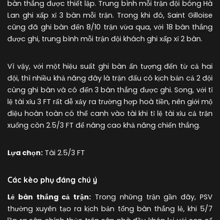
bàn thắng được thiết lập. Trung bình mỗi trận đội bóng Hà
Lan ghi xấp xỉ 3 bàn mỗi trận.
Trong khi đó, Saint Gilloise
cũng đã ghi bàn đến 8/10 trận vừa qua, với 18 bàn thắng
được ghi, trung bình mỗi trận đội khách ghi xấp xỉ 2 bàn.
Vì vậy, với một hiệu suất ghi bàn ấn tượng đến từ cả hai
đội, thì nhiều khả năng đây là trận đấu có kịch bản cả 2 đội
cùng ghi bàn và có đến 3 bàn thắng được ghi.
Song, với tỉ
lệ tài xỉu 3 FT rất dễ xảy ra trường hợp hoà tiền, nên giới mộ
điệu hoàn toàn có thể canh vào tài khi tỉ lệ tài xỉu cả trận
xuống còn 2.5/3 FT để nâng cao khả năng chiến thắng.
Lựa chọn:
Tài
2.5/3 FT
Các kèo phụ đáng chú ý
Lẻ bàn thắng cả trận:
Trong những trận gần đây, PSV
thường xuyên tạo ra kịch bản tổng bàn thắng lẻ, khi 5/7