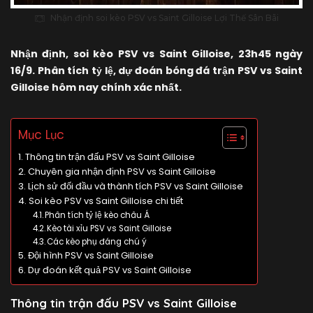
Nhận định soi kèo PSV vs Saint Gilloise Lợi Thế Sân Bãi
Nhận định, soi kèo PSV vs Saint Gilloise, 23h45 ngày
16/9. Phân tích tỷ lệ, dự đoán bóng đá trận PSV vs Saint
Gilloise hôm nay chính xác nhất.
Mục Lục
Thông tin trận đấu PSV vs Saint Gilloise
Chuyên gia nhận định PSV vs Saint Gilloise
Lịch sử đối đầu và thành tích PSV vs Saint Gilloise
Soi kèo PSV vs Saint Gilloise chi tiết
Phân tích tỷ lệ kèo châu Á
Kèo tài xỉu PSV vs Saint Gilloise
Các kèo phụ đáng chú ý
Đội hình PSV vs Saint Gilloise
Dự đoán kết quả PSV vs Saint Gilloise
Thông tin trận đấu PSV vs Saint Gilloise