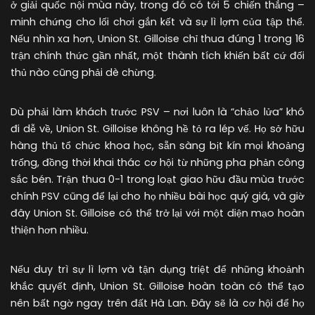
ở giải quốc nội mùa này, trong đó có tới 5 chiến thắng –
minh chứng cho lối chơi gắn kết và sự lì lợm của tập thể.
Nếu nhìn xa hơn, Union St. Gilloise chỉ thua đúng 1 trong 16
trận chính thức gần nhất, một thành tích khiến bất cứ đối
thủ nào cũng phải dè chừng.
Dù phải làm khách trước PSV – nơi luôn là “chảo lửa” khó
đi dễ về, Union St. Gilloise không hề tỏ ra lép vế. Họ sở hữu
hàng thủ tổ chức khoa học, sẵn sàng bịt kín mọi khoảng
trống, đồng thời khai thác cơ hội từ những pha phản công
sắc bén. Trận thua 0-1 trong loạt giao hữu đầu mùa trước
chính PSV cũng để lại cho họ nhiều bài học quý giá, và giờ
đây Union St. Gilloise có thể trở lại với một diện mạo hoàn
thiện hơn nhiều.
Nếu duy trì sự lì lợm và tận dụng triệt để những khoảnh
khắc quyết định, Union St. Gilloise hoàn toàn có thể tạo
nên bất ngờ ngay trên đất Hà Lan. Đây sẽ là cơ hội để họ