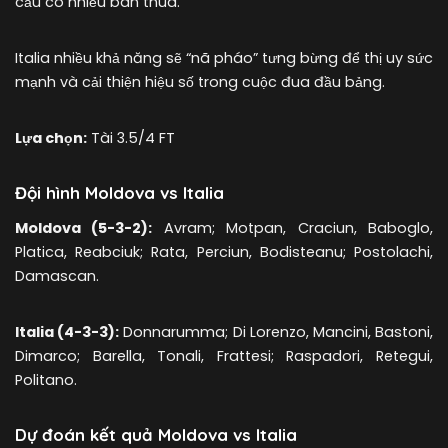
cầu có nhiều bàn thua.
Italia nhiều khả năng sẽ “nã pháo” tưng bừng để thị uy sức
mạnh và cải thiện hiệu số trong cuộc đua đầu bảng.
Lựa chọn:
Tài 3.5/4
FT
Đội hình Moldova vs Italia
Moldova (5-3-2):
Avram; Motpan, Craciun, Baboglo,
Platica, Reabciuk; Rata, Perciun, Bodisteanu; Postolachi,
Damascan.
Italia (4-3-3):
Donnarumma; Di Lorenzo, Mancini, Bastoni,
Dimarco; Barella, Tonali, Frattesi; Raspadori, Retegui,
Politano.
Dự đoán kết quả Moldova vs Italia