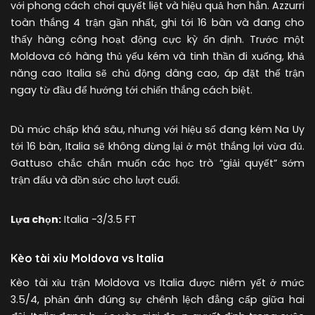
với phong cách chơi quyết liệt và hiệu quả hơn hẳn. Azzurri
toàn thắng 4 trận gần nhất, ghi tới 16 bàn và đang cho
thấy hàng công hoạt động cực kỳ ổn định. Trước một
Moldova có hàng thủ yếu kém và tinh thần đi xuống, khả
năng cao Italia sẽ chủ động dâng cao, áp đặt thế trận
ngay từ đầu để hướng tới chiến thắng cách biệt.
Dù mức chấp khá sâu, nhưng với hiệu số đang kém Na Uy
tới 16 bàn, Italia sẽ không dừng lại ở một thắng lợi vừa đủ.
Gattuso chắc chắn muốn các học trò “giải quyết” sớm
trận đấu và dồn sức cho lượt cuối.
Lựa chọn:
Italia -3/3.5 FT
Kèo tài xỉu Moldova vs Italia
Kèo tài xỉu trận Moldova vs Italia được niêm yết ở mức
3.5/4, phản ánh đúng sự chênh lệch đẳng cấp giữa hai