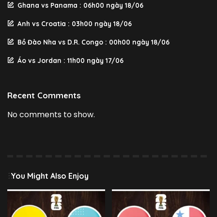
Ghana vs Panama : 06h00 ngày 18/06
Anh vs Croatia : 03h00 ngày 18/06
Bồ Đào Nha vs D.R. Congo : 00h00 ngày 18/06
Áo vs Jordan : 11h00 ngày 17/06
Recent Comments
No comments to show.
You Might Also Enjoy