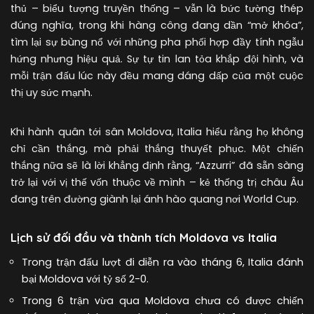
thủ – biểu tượng truyền thống – vẫn là bức tường thép
đúng nghĩa, trong khi hàng công đang dần “mở khóa”,
tìm lại sự bùng nổ với những pha phối hợp đầy tính ngẫu
hứng nhưng hiệu quả. Sự tự tin lan tỏa khắp đội hình, và
mỗi trận đấu lúc này đều mang dáng dấp của một cuộc
thị uy sức mạnh.
Khi hành quân tới sân Moldova, Italia hiểu rằng họ không
chỉ cần thắng, mà phải thắng thuyết phục. Một chiến
thắng nữa sẽ là lời khẳng định rằng, “Azzurri” đã sẵn sàng
trở lại với vị thế vốn thuộc về mình – kẻ thống trị châu Âu
đang trên đường giành lại ánh hào quang nơi World Cup.
Lịch sử đối đầu và thành tích Moldova vs Italia
Trong trận đấu lượt đi diễn ra vào tháng 6, Italia đánh
bại Moldova với tỷ số 2-0.
Trong 6 trận vừa qua Moldova chưa có được chiến