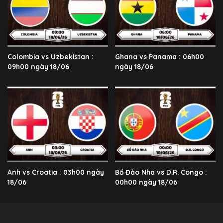
Colombia vs Uzbekistan :
Ghana vs Panama : 06h00
09h00 ngày 18/06
ngày 18/06
Anh vs Croatia : 03h00 ngày
Bồ Đào Nha vs D.R. Congo :
18/06
00h00 ngày 18/06