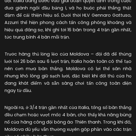
đội. Italia đang bước vào giai đoạn quyết định trong cuộc
đua giành ngôi đầu bảng I, và họ buộc phải thắng thật
đậm để cải thiện hiệu số. Dưới thời HLV Gennaro Gattuso,
Azzurri thể hiện phong cách tấn công phóng khoáng và
hiệu quả đáng sợ, khi ghi tới 16 bàn trong 4 trận gần nhất,
tức trung bình 4 bàn mỗi trận.
Trước hàng thủ lỏng lẻo của Moldova – đội đã để thủng
lưới tới 26 bàn sau 6 lượt trận, Italia hoàn toàn có thể tạo
nên cơn mưa bàn thắng. Moldova có lợi thế sân nhà
nhưng khó lòng giữ sạch lưới, đặc biệt khi đối thủ của họ
đang khát điểm và sẵn sàng chơi tấn công toàn diện
ngay từ đầu.
Ngoài ra, ở 3/4 trận gần nhất của Italia, tổng số bàn thắng
đều chạm hoặc vượt mốc 4 bàn, cho thấy khả năng bùng
nổ của hàng công đội bóng áo Thiên thanh. Trong khi đó,
Moldova dù yếu vẫn thường xuyên góp phần vào các trận