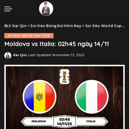
BLV Kai Qin
>
Soi Kèo Bóng Đá Hôm Nay
>
Soi Kèo World Cup 2026
Soi Kèo World Cup 2026
Moldova vs Italia: 02h45 ngày 14/11
Kai Qin
Last Updated: November 13, 2025
Posted
by