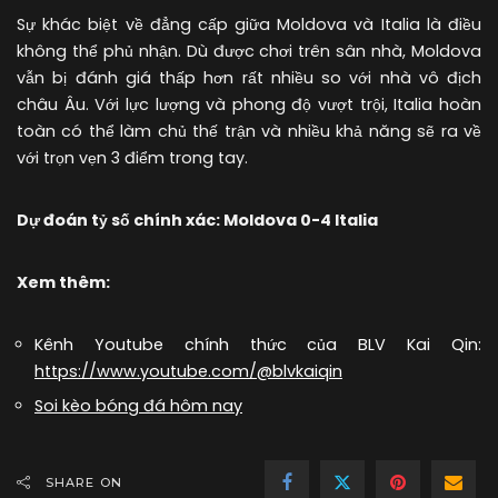
Sự khác biệt về đẳng cấp giữa Moldova và Italia là điều
không thể phủ nhận. Dù được chơi trên sân nhà, Moldova
vẫn bị đánh giá thấp hơn rất nhiều so với nhà vô địch
châu Âu. Với lực lượng và phong độ vượt trội, Italia hoàn
toàn có thể làm chủ thế trận và nhiều khả năng sẽ ra về
với trọn vẹn 3 điểm trong tay.
Dự đoán tỷ số chính xác: Moldova 0-4 Italia
Xem thêm:
Kênh Youtube chính thức của BLV Kai Qin:
https://www.youtube.com/@blvkaiqin
Soi kèo bóng đá hôm nay
SHARE ON