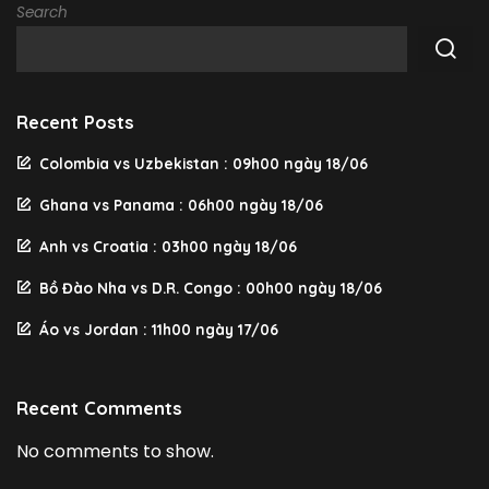
Search
Recent Posts
Colombia vs Uzbekistan : 09h00 ngày 18/06
Ghana vs Panama : 06h00 ngày 18/06
Anh vs Croatia : 03h00 ngày 18/06
Bồ Đào Nha vs D.R. Congo : 00h00 ngày 18/06
Áo vs Jordan : 11h00 ngày 17/06
Recent Comments
No comments to show.