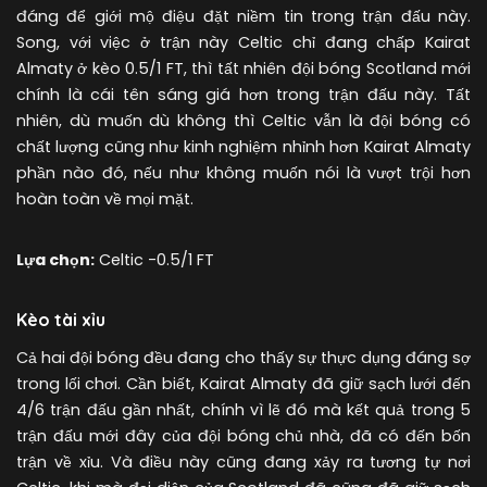
đáng để giới mộ điệu đặt niềm tin trong trận đấu này.
Song, với việc ở trận này Celtic chỉ đang chấp Kairat
Almaty ở kèo 0.5/1 FT, thì tất nhiên đội bóng Scotland mới
chính là cái tên sáng giá hơn trong trận đấu này. Tất
nhiên, dù muốn dù không thì Celtic vẫn là đội bóng có
chất lượng cũng như kinh nghiệm nhỉnh hơn Kairat Almaty
phần nào đó, nếu như không muốn nói là vượt trội hơn
hoàn toàn về mọi mặt.
Lựa chọn:
Celtic -0.5/1 FT
Kèo tài xỉu
Cả hai đội bóng đều đang cho thấy sự thực dụng đáng sợ
trong lối chơi. Cần biết, Kairat Almaty đã giữ sạch lưới đến
4/6 trận đấu gần nhất, chính vì lẽ đó mà kết quả trong 5
trận đấu mới đây của đội bóng chủ nhà, đã có đến bốn
trận về xỉu. Và điều này cũng đang xảy ra tương tự nơi