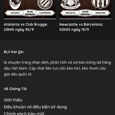
Atalanta vs Club Brugge:
Newcastle vs Barcelona:
23h45 ngày 30/9
02h00 ngày 19/9
BLV Kai Qin
là chuyên trang nhận định, phân tích và soi kèo bóng đá hàng
đầu Việt Nam. Cập nhật liên tục các kèo hot, kèo thơm các
giải đấu quốc tế.
Về Chúng Tôi
Giới thiệu
Điều khoản và điều kiện sử dụng
Chính sách bảo mật