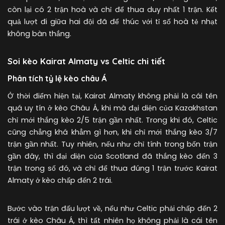
còn lại có 2 trận hoà và chỉ để thua duy nhất 1 trận. Kết
quả lượt đi giữa hai đội đã để thúc với tỉ số hoà tẻ nhạt
không bàn thắng.
Soi kèo Kairat Almaty vs Celtic chi tiết
Phân tích tỷ lệ kèo châu Á
Ở thời điểm hiện tại, Kairat Almaty không phải là cái tên
quá uy tín ở kèo Châu Á, khi mà đại diện của Kazakhstan
chỉ mới thắng kèo 2/5 trận gần nhất. Trong khi đó, Celtic
cũng chẳng khá khẳm gì hơn, khi chỉ mới thắng kèo 3/7
trận gần nhất. Tuy nhiên, nếu như chỉ tính trong bốn trận
gần đây, thì đại diện của Scotland đã thắng kèo đến 3
trận trong số đó, và chỉ để thua đúng 1 trận trước Kairat
Almaty ở kèo chấp đến 2 trái.
Bước vào trận đấu lượt về, nếu như Celtic phải chấp đến 2
trái ở kèo Châu Á, thì tất nhiên họ không phải là cái tên