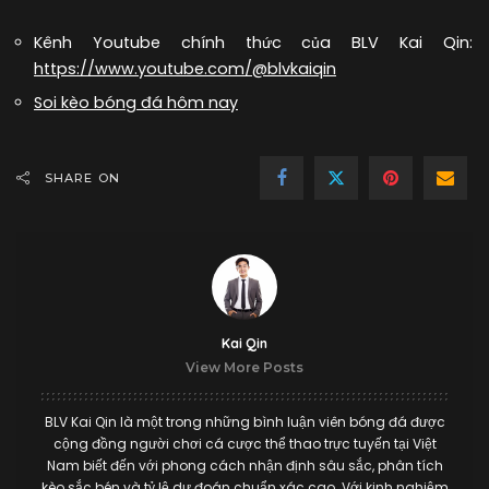
Kênh Youtube chính thức của BLV Kai Qin:
https://www.youtube.com/@blvkaiqin
Soi kèo bóng đá hôm nay
SHARE ON
Kai Qin
View More Posts
BLV Kai Qin là một trong những bình luận viên bóng đá được
cộng đồng người chơi cá cược thể thao trực tuyến tại Việt
Nam biết đến với phong cách nhận định sâu sắc, phân tích
kèo sắc bén và tỷ lệ dự đoán chuẩn xác cao. Với kinh nghiệm