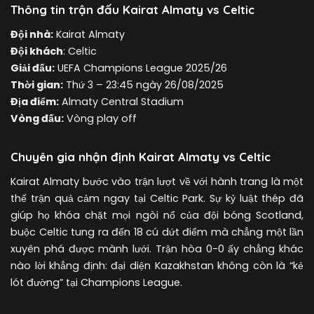
Thông tin trận đấu Kairat Almaty vs Celtic
Đội nhà:
Kairat Almaty
Đội khách
: Celtic
Giải đấu:
UEFA Champions League 2025/26
Thời gian:
Thứ 3 – 23:45 ngày 26/08/2025
Địa điểm:
Almaty Central Stadium
Vòng đấu:
Vòng play off
Chuyên gia nhận định Kairat Almaty vs Celtic
Kairat Almaty bước vào trận lượt về với hành trang là một
thế trận quả cảm ngay tại Celtic Park. Sự kỷ luật thép đã
giúp họ khóa chặt mọi ngòi nổ của đội bóng Scotland,
buộc Celtic tung ra đến 18 cú dứt điểm mà chẳng một lần
xuyên phá được mành lưới. Trận hòa 0-0 ấy chẳng khác
nào lời khẳng định: đại diện Kazakhstan không còn là “kẻ
lót đường” tại Champions League.