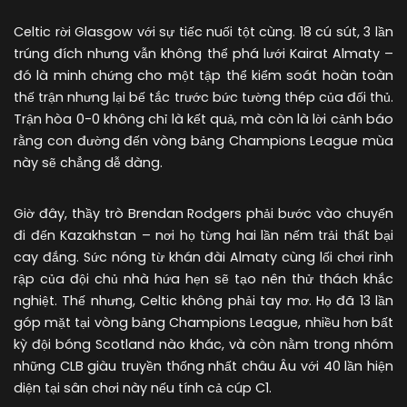
Celtic rời Glasgow với sự tiếc nuối tột cùng. 18 cú sút, 3 lần
trúng đích nhưng vẫn không thể phá lưới Kairat Almaty –
đó là minh chứng cho một tập thể kiểm soát hoàn toàn
thế trận nhưng lại bế tắc trước bức tường thép của đối thủ.
Trận hòa 0-0 không chỉ là kết quả, mà còn là lời cảnh báo
rằng con đường đến vòng bảng Champions League mùa
này sẽ chẳng dễ dàng.
Giờ đây, thầy trò Brendan Rodgers phải bước vào chuyến
đi đến Kazakhstan – nơi họ từng hai lần nếm trải thất bại
cay đắng. Sức nóng từ khán đài Almaty cùng lối chơi rình
rập của đội chủ nhà hứa hẹn sẽ tạo nên thử thách khắc
nghiệt. Thế nhưng, Celtic không phải tay mơ. Họ đã 13 lần
góp mặt tại vòng bảng Champions League, nhiều hơn bất
kỳ đội bóng Scotland nào khác, và còn nằm trong nhóm
những CLB giàu truyền thống nhất châu Âu với 40 lần hiện
diện tại sân chơi này nếu tính cả cúp C1.