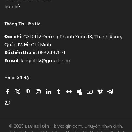
Liên hệ
Thông Tin Liên Hệ
Địa chỉ:
C31.01.12 Đường Thạnh Xuân 13, Thạnh Xuân,
Quận 12, Hồ Chí Minh
Số điện thoại:
0982497971
Email:
kaiqinblv@gmail.com
Mạng Xã Hội
© 2025
BLV Kai Qin
-
blvkaiqin.com
. Chuyên nhận định,