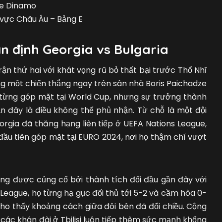
ze Dinamo
 vực Châu Âu – Bảng E
n định Georgia vs Bulgaria
ận thứ hai với khát vọng rũ bỏ thất bại trước Thổ Nhĩ
bằng một chiến thắng ngay trên sân nhà Boris Paichadze
từng góp mặt tại World Cup, nhưng sự trưởng thành
n đây là điều không thể phủ nhận. Từ chỗ là một đội
rgia đã thăng hạng liên tiếp ở UEFA Nations League,
 đầu tiên góp mặt tại EURO 2024, nơi họ thậm chí vượt
àng được củng cố bởi thành tích đối đầu gần đây với
 League, họ từng hạ gục đối thủ tới 5-2 và cầm hòa 0-
cho thấy khoảng cách giữa đôi bên đã đổi chiều. Cộng
i các khán đài ở Tbilisi luôn tiếp thêm sức mạnh khổng