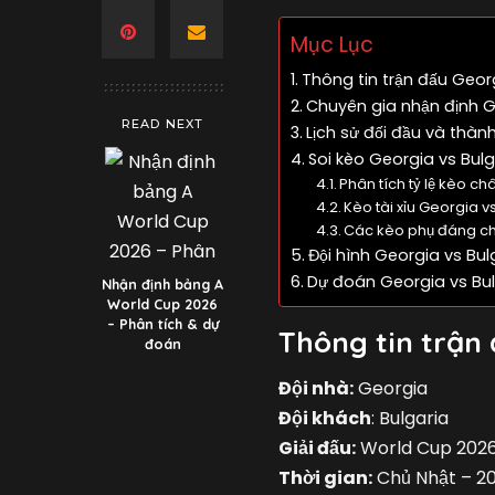
Mục Lục
Thông tin trận đấu Geor
Chuyên gia nhận định G
READ NEXT
Lịch sử đối đầu và thàn
Soi kèo Georgia vs Bulga
Phân tích tỷ lệ kèo ch
Kèo tài xỉu Georgia v
Các kèo phụ đáng ch
Đội hình Georgia vs Bul
Dự đoán Georgia vs Bul
Nhận định bảng A
World Cup 2026
– Phân tích & dự
Thông tin trận
đoán
Đội nhà:
Georgia
Đội khách
: Bulgaria
Giải đấu:
World Cup 202
Thời gian:
Chủ Nhật – 2