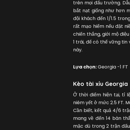
trên mọi đấu trường. Dẫu
bắt nạt giống như hơn m
đội khách đến 1/1.5 tro
rất mạo hiểm nếu đặt ni
chiến thắng, giới mộ điệ
1 trái, để có thể vững t
này.
Lựa chọn:
Georgia -1 FT
Kèo tài xỉu Georgia
Ở thời điểm hiện tại, tỉ 
niêm yết ở mức 2.5 FT. Mộ
Cần biết, kết quả 4/6 tr
mang về đến 14 bàn thắn
mặc dù trong 2 trận đấ