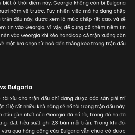
 biết ở thời điểm này, Georgia không còn bị Bulgaria
ười năm về trước. Tuy nhiên, việc mà họ đang chấp
ng trận đấu này, được xem là mức chấp rất cao, và sẽ
ềm tin vào Georgia. Vì vậy, để củng cố thêm niềm tin
u nên vào Georgia khi kèo handicap cả trận xuống còn
in về một lựa chọn từ hoà đến thắng kèo trong trận đấu
 vs Bulgaria
lệ tài xỉu cho trận đấu chỉ đang được các sàn giải trí
t tỉ lệ rất nhiều khả năng sẽ nổ tài trong trận đấu này.
ận đấu gần nhất của Georgia đã nổ tài, trong đó họ đã
g, đạt hiệu suất ghi 2,3 bàn mỗi trận. Trong khi đó,
u vừa qua hàng công của Bulgaria vẫn chưa có được