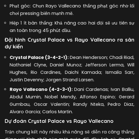
Phạt góc: Chọn Rayo Vallecano thắng phạt góc nhờ lối
chơi pressing biên mạnh mẽ.
Hiệp 1 ít bàn thắng: Khả năng cao hai đội sẽ ưu tiên sự
an toàn trong 45 phút đầu.
Đội hình Crystal Palace vs Rayo Vallecano ra sân
dự kiến
Crystal Palace (3-4-2-1):
Dean Henderson; Chadi Riad,
Nathaniel Clyne, Daniel Munoz; Jefferson Lerma, Will
Hughes, Rio Cardines, Daichi Kamada; Ismaila Sarr,
Justin Devenny; Jorgen Strand Larsen.
Rayo Vallecano (4-2-3-1):
Dani Cardenas; Ivan Balliu,
Abdul Mumin, Nobel Mendy, Alfonso Espino; Gerard
Gumbau, Oscar Valentin; Randy Nteka, Pedro Diaz,
Alvaro Garcia; Carlos Martin.
Dự đoán Crystal Palace vs Rayo Vallecano
Trận chung kết này nhiều khả năng sẽ diễn ra căng thẳng