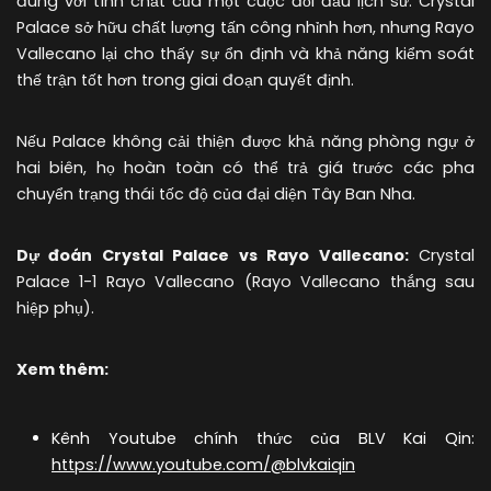
đúng với tính chất của một cuộc đối đầu lịch sử. Crystal
Palace sở hữu chất lượng tấn công nhỉnh hơn, nhưng Rayo
Vallecano lại cho thấy sự ổn định và khả năng kiểm soát
thế trận tốt hơn trong giai đoạn quyết định.
Nếu Palace không cải thiện được khả năng phòng ngự ở
hai biên, họ hoàn toàn có thể trả giá trước các pha
chuyển trạng thái tốc độ của đại diện Tây Ban Nha.
Dự đoán Crystal Palace vs Rayo Vallecano:
Crystal
Palace 1-1 Rayo Vallecano (Rayo Vallecano thắng sau
hiệp phụ).
Xem thêm:
Kênh Youtube chính thức của BLV Kai Qin:
https://www.youtube.com/@blvkaiqin