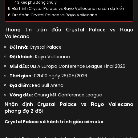
Kèo phụ đáng chú ý
Đội hình Crystal Palace vs Rayo Vallecano ra sân dự kiến
Dự đoán Crystal Palace vs Rayo Vallecano
Thông tin trận đấu Crystal Palace vs Rayo
Vallecano
Đội nhà:
Crystal Palace
Đội khách:
Rayo Vallecano
Giải đấu:
UEFA Europa Conference League Final 2026
Thời gian:
02h00 ngày 28/05/2026
Địa điểm:
Red Bull Arena
Vòng đấu:
Chung kết Conference League
Nhận định Crystal Palace vs Rayo Vallecano
phong độ 2 đội
Crystal Palace và hành trình giàu cảm xúc