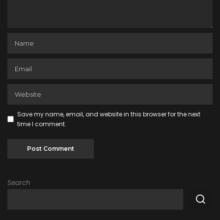
Save my name, email, and website in this browser for the next
time I comment.
Search