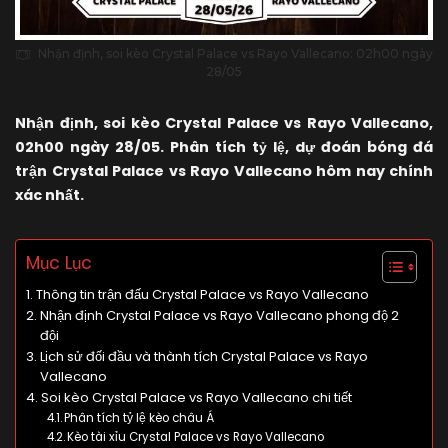
Nhận định, soi kèo Crystal Palace vs Rayo Vallecano: 02h00 ngày
28/05
Nhận định, soi kèo Crystal Palace vs Rayo Vallecano,
02h00 ngày 28/05. Phân tích tỷ lệ, dự đoán bóng đá
trận Crystal Palace vs Rayo Vallecano hôm nay chính
xác nhất.
Mục Lục
Thông tin trận đấu Crystal Palace vs Rayo Vallecano
Nhận định Crystal Palace vs Rayo Vallecano phong độ 2
đội
Lịch sử đối đầu và thành tích Crystal Palace vs Rayo
Vallecano
Soi kèo Crystal Palace vs Rayo Vallecano chi tiết
Phân tích tỷ lệ kèo châu Á
Kèo tài xỉu Crystal Palace vs Rayo Vallecano