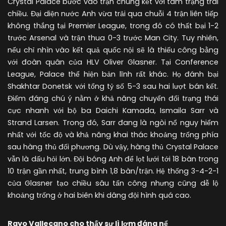
Crystal Palace bước vào trận chung kết với tâm trạng trái
chiều. Đại diện nước Anh vừa trải qua chuỗi 4 trận liên tiếp
không thắng tại Premier League, trong đó có thất bại 1-2
trước Arsenal và trận thua 0-3 trước Man City. Tuy nhiên,
nếu chỉ nhìn vào kết quả quốc nội sẽ là thiếu công bằng
với đoàn quân của HLV
Oliver Glasner
. Tại Conference
League, Palace thể hiện bản lĩnh rất khác. Họ đánh bại
Shakhtar Donetsk với tổng tỷ số 5-3 sau hai lượt bán kết.
Điểm đáng chú ý nằm ở khả năng chuyển đổi trạng thái
cực nhanh với bộ ba Daichi Kamada, Ismaila Sarr và
Strand Larsen. Trong đó, Sarr đang là ngòi nổ nguy hiểm
nhất với tốc độ và khả năng khai thác khoảng trống phía
sau hàng thủ đối phương. Dù vậy, hàng thủ Crystal Palace
vẫn là dấu hỏi lớn. Đội bóng Anh để lọt lưới tới 18 bàn trong
10 trận gần nhất, trung bình 1,8 bàn/trận. Hệ thống 3-4-2-1
của Glasner tạo chiều sâu tấn công nhưng cũng dễ lộ
khoảng trống ở hai biên khi dâng đội hình quá cao.
Rayo Vallecano cho thấy sự lì lợm đáng nể