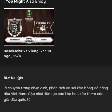
You Might Also Enjoy
Basaksehir vs Viking: 23h00
ngày 13/8
BLV Kai Qin
là chuyên trang nhận định, phân tích và soi kèo bóng đá hàng
đầu Việt Nam. Cập nhật liên tục các kèo hot, kèo thơm các
giải đấu quốc tế.