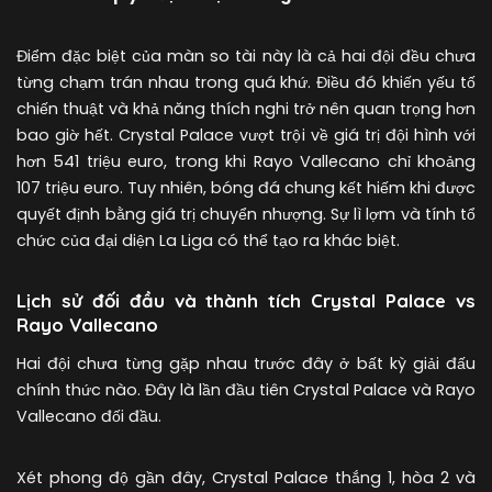
Điểm đặc biệt của màn so tài này là cả hai đội đều chưa
từng chạm trán nhau trong quá khứ. Điều đó khiến yếu tố
chiến thuật và khả năng thích nghi trở nên quan trọng hơn
bao giờ hết. Crystal Palace vượt trội về giá trị đội hình với
hơn 541 triệu euro, trong khi Rayo Vallecano chỉ khoảng
107 triệu euro. Tuy nhiên, bóng đá chung kết hiếm khi được
quyết định bằng giá trị chuyển nhượng. Sự lì lợm và tính tổ
chức của đại diện La Liga có thể tạo ra khác biệt.
Lịch sử đối đầu và thành tích Crystal Palace vs
Rayo Vallecano
Hai đội chưa từng gặp nhau trước đây ở bất kỳ giải đấu
chính thức nào. Đây là lần đầu tiên Crystal Palace và Rayo
Vallecano đối đầu.
Xét phong độ gần đây, Crystal Palace thắng 1, hòa 2 và