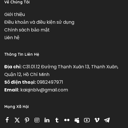
Về Chúng Tôi
Giới thiệu
Điều khoản và điều kiện sử dụng
Chính sách bảo mật
Liên hệ
Thông Tin Liên Hệ
Địa chỉ:
C31.01.12 Đường Thạnh Xuân 13, Thạnh Xuân,
Quận 12, Hồ Chí Minh
Số điện thoại:
0982497971
Email:
kaiqinblv@gmail.com
Mạng Xã Hội