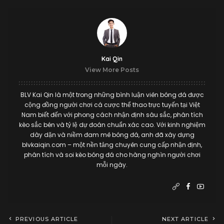
Kai Qin
View More Posts
BLV Kai Qin là một trong những bình luận viên bóng đá được
cộng đồng người chơi cá cược thể thao trực tuyến tại Việt
Nam biết đến với phong cách nhận định sâu sắc, phân tích
kèo sắc bén và tỷ lệ dự đoán chuẩn xác cao. Với kinh nghiệm
dày dặn và niềm đam mê bóng đá, anh đã xây dựng
blvkaiqin.com – một nền tảng chuyên cung cấp nhận định,
phân tích và soi kèo bóng đá cho hàng nghìn người chơi
mỗi ngày.
PREVIOUS ARTICLE
NEXT ARTICLE