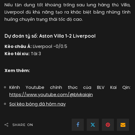
Nếu tận dụng tốt khoảng trống sau lưng hàng thủ Villa,
Liverpool đủ khả năng tạo ra khác biệt bằng những tình
huống chuyển trạng thái tốc độ cao.
Dự đoán tỷ số: Aston Villa 1-2 Liverpool
Kèo châu Á:
Liverpool -0/0.5
Kèo tài xỉu:
Tài 3
Xem thêm:
Kênh Youtube chính thức của BLV Kai Qin:
https://www.youtube.com/@blvkaiqin
Soi kèo bóng đá hôm nay
SHARE ON