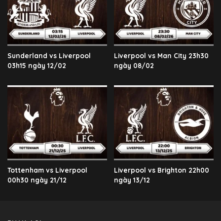
Sunderland vs Liverpool
Liverpool vs Man City 23h30
03h15 ngày 12/02
ngày 08/02
Tottenham vs Liverpool
Liverpool vs Brighton 22h00
00h30 ngày 21/12
ngày 13/12