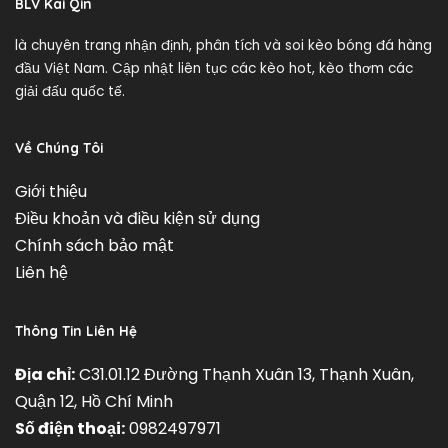
BLV Kai Qin
là chuyên trang nhận định, phân tích và soi kèo bóng đá hàng
đầu Việt Nam. Cập nhật liên tục các kèo hot, kèo thơm các
giải đấu quốc tế.
Về Chúng Tôi
Giới thiệu
Điều khoản và điều kiện sử dụng
Chính sách bảo mật
Liên hệ
Thông Tin Liên Hệ
Địa chỉ:
C31.01.12 Đường Thạnh Xuân 13, Thạnh Xuân,
Quận 12, Hồ Chí Minh
Số điện thoại:
0982497971