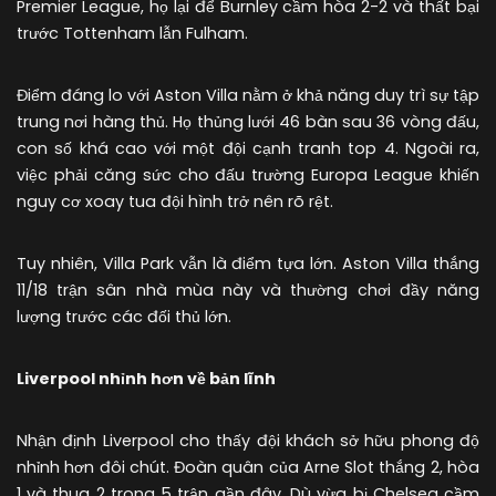
Premier League, họ lại để Burnley cầm hòa 2-2 và thất bại
trước Tottenham lẫn Fulham.
Điểm đáng lo với Aston Villa nằm ở khả năng duy trì sự tập
trung nơi hàng thủ. Họ thủng lưới 46 bàn sau 36 vòng đấu,
con số khá cao với một đội cạnh tranh top 4. Ngoài ra,
việc phải căng sức cho đấu trường Europa League khiến
nguy cơ xoay tua đội hình trở nên rõ rệt.
Tuy nhiên, Villa Park vẫn là điểm tựa lớn. Aston Villa thắng
11/18 trận sân nhà mùa này và thường chơi đầy năng
lượng trước các đối thủ lớn.
Liverpool nhỉnh hơn về bản lĩnh
Nhận định Liverpool cho thấy đội khách sở hữu phong độ
nhỉnh hơn đôi chút. Đoàn quân của Arne Slot thắng 2, hòa
1 và thua 2 trong 5 trận gần đây. Dù vừa bị Chelsea cầm