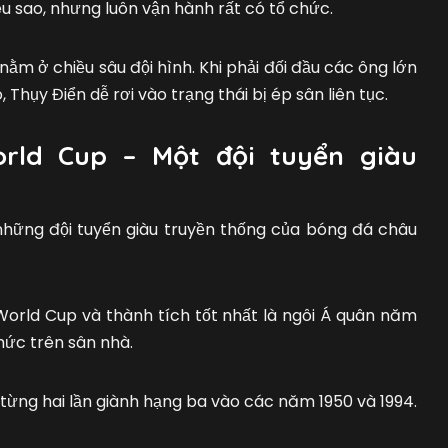
êu sao, nhưng luôn vận hành rất có tổ chức.
nằm ở chiều sâu đội hình. Khi phải đối đầu các ông lớn
 Thụy Điển dễ rơi vào trạng thái bị ép sân liên tục.
rld Cup – Một đội tuyển giàu
những đội tuyển giàu truyền thống của bóng đá châu
World Cup và thành tích tốt nhất là ngôi Á quân năm
hức trên sân nhà.
 từng hai lần giành hạng ba vào các năm 1950 và 1994.