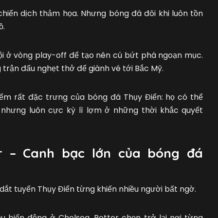
chiến dịch thảm họa. Nhưng bóng đá đôi khi luôn tồn
ồ.
ội ở vòng play-off để tạo nên cú bứt phá ngoạn mục.
 trận đấu nghẹt thở để giành vé tới Bắc Mỹ.
ểm rất đặc trưng của bóng đá Thụy Điển: họ có thể
 nhưng luôn cực kỳ lì lợm ở những thời khắc quyết
r – Canh bạc lớn của bóng đá
ắt tuyển Thụy Điển từng khiến nhiều người bất ngờ.
ều biến động ở Chelsea, Potter chọn trở lại nơi từng