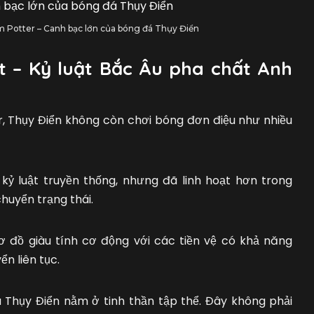
 Potter – Canh bạc lớn của bóng đá Thụy Điển
t – Kỷ luật Bắc Âu pha chất Anh
, Thụy Điển không còn chơi bóng đơn điệu như nhiều
 kỷ luật truyền thống, nhưng đã linh hoạt hơn trong
huyển trạng thái.
ơ đồ giàu tính cơ động với các tiền vệ có khả năng
n liên tục.
Thụy Điển nằm ở tinh thần tập thể. Đây không phải