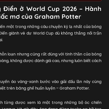
y Điển ở World Cup 2026 – Hành
 giấc mơ của Graham Potter
ến một trong những câu chuyện kỳ lạ nhất của bóng
Điển giành vé dự World Cup dù không thắng nổi trận
i.
, hỗn loạn nhưng cũng rất đúng với tinh thần của bóng
oáng, không được đánh giá cao, nhưng luôn biết cách
tuyển áo vàng-xanh bước vào giải đấu lần này cùng
iệt trên băng ghế huấn luyện – Graham Potter.
nh từng được xem là một trong những bộ óc chiến