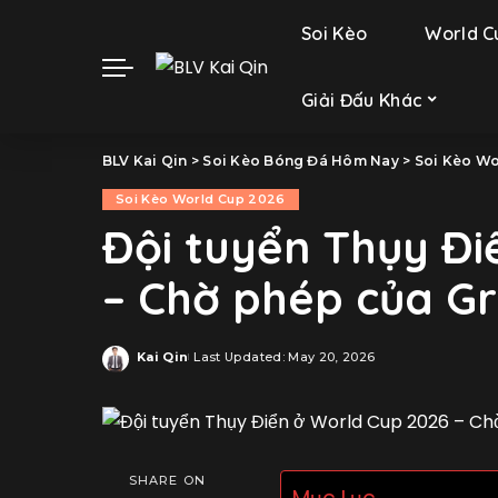
Soi Kèo
World C
Giải Đấu Khác
BLV Kai Qin
>
Soi Kèo Bóng Đá Hôm Nay
>
Soi Kèo Wo
Soi Kèo World Cup 2026
Đội tuyển Thụy Đi
– Chờ phép của G
Kai Qin
Last Updated: May 20, 2026
Posted
by
SHARE ON