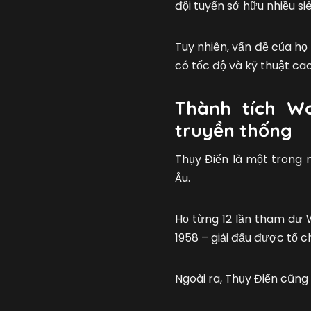
đội tuyển sở hữu nhiều si
Tuy nhiên, vấn đề của họ 
có tốc độ và kỹ thuật cao,
Thành tích Wo
truyền thống
Thụy Điển là một trong 
Âu.
Họ từng 12 lần tham dự 
1958 – giải đấu được tổ c
Ngoài ra, Thụy Điển cũng