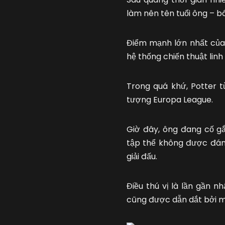
làm nên tên tuổi ông – b
Điểm mạnh lớn nhất của
hệ thống chiến thuật linh
Trong quá khứ, Potter t
tượng Europa League.
Giờ đây, ông đang cố gắ
tập thể không được đánh
giải đấu.
Điều thú vị là lần gần 
cũng được dẫn dắt bởi m